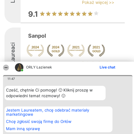
Pokaż więcej >>
9.1
Sanpol
Laureaci
Pokaż więcej >>
ORŁY Łazienek
Live chat
9
11:47
Cześć, chętnie Ci pomogę! 🙂 Kliknij proszę w
Organizator plebiscytu
odpowiedni temat rozmowy! 🙂
Plebiscyt
Kontakt
Bright Side Solutions sp. z o.
Laureaci
Kontakt
o. sp. k.
Lista
ul. Ruska 22
wszystkich
Jestem Laureatem, chcę odebrać materiały
Wrocław 50-079
Laureatów
marketingowe
KRS 0000749100 | Regon
Zasady
Chcę zgłosić swoją firmę do Orłów
381313360 | NIP 8943132676
Regulamin
+48 508 492 400
Polityka
Mam inną sprawę
Prywatności