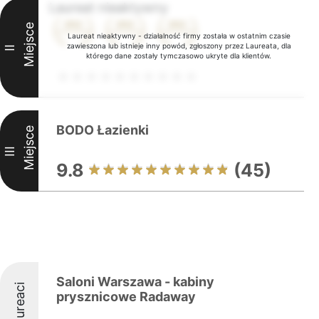
Laureat nieaktywny
Miejsce
Laureat nieaktywny - działalność firmy została w ostatnim czasie
zawieszona lub istnieje inny powód, zgłoszony przez Laureata, dla
II
którego dane zostały tymczasowo ukryte dla klientów.
BODO Łazienki
Miejsce
III
9.8
(45)
Saloni Warszawa - kabiny
Laureaci
prysznicowe Radaway