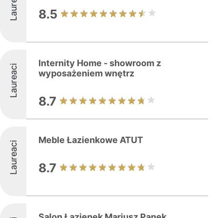
Laureaci
8.5
Internity Home - showroom z
Laureaci
wyposażeniem wnętrz
8.7
Meble Łazienkowe ATUT
Laureaci
8.7
Salon Łazienek Mariusz Panek