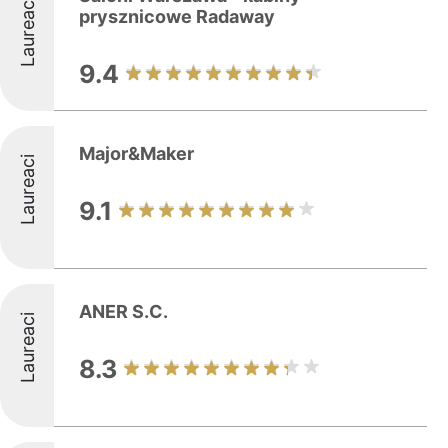
Laureaci
prysznicowe Radaway
9.4
Major&Maker
Laureaci
9.1
ANER S.C.
Laureaci
8.3