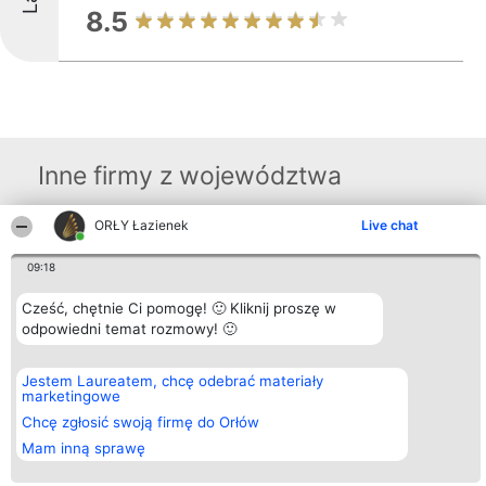
8.5
Inne firmy z województwa
ORŁY Łazienek
Live chat
Organizator plebiscytu
Plebiscyt
Kontakt
Bright Side Solutions sp. z o.
Laureaci
Kontakt
09:18
o. sp. k.
Lista
ul. Ruska 22
wszystkich
Cześć, chętnie Ci pomogę! 🙂 Kliknij proszę w
Wrocław 50-079
Laureatów
odpowiedni temat rozmowy! 🙂
KRS 0000749100 | Regon
Zasady
381313360 | NIP 8943132676
Regulamin
+48 508 492 400
Polityka
Prywatności
Jestem Laureatem, chcę odebrać materiały
marketingowe
Chcę zgłosić swoją firmę do Orłów
Mam inną sprawę