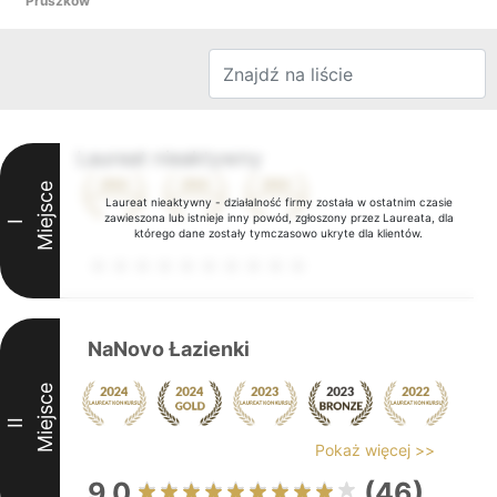
Pruszków
Laureat nieaktywny
Miejsce
Laureat nieaktywny - działalność firmy została w ostatnim czasie
zawieszona lub istnieje inny powód, zgłoszony przez Laureata, dla
I
którego dane zostały tymczasowo ukryte dla klientów.
NaNovo Łazienki
Miejsce
II
Pokaż więcej >>
9.0
(46)