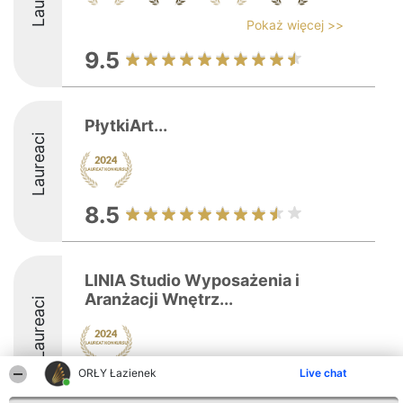
Pokaż więcej >>
9.5
PłytkiArt...
Laureaci
8.5
LINIA Studio Wyposażenia i
Aranżacji Wnętrz...
Laureaci
ORŁY Łazienek
Live chat
8