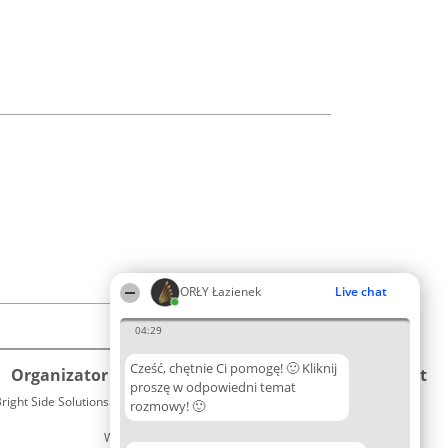
ORŁY Łazienek
Live chat
04:29
Cześć, chętnie Ci pomogę! 🙂 Kliknij
Organizator plebiscytu
Plebiscyt
Kontakt
proszę w odpowiedni temat
right Side Solutions sp. z o. o. sp. k.
Laureaci
rozmowy! 🙂
Kontakt
ul. Ruska 22
Lista
Wrocław 50-079
wszystkich