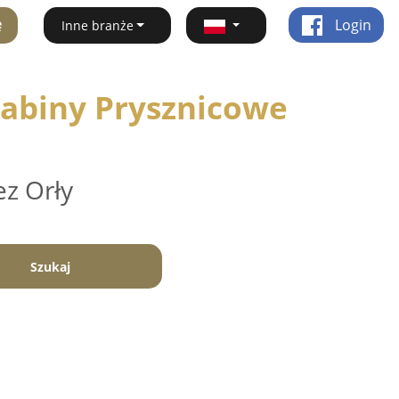
ę
Login
Inne branże
Kabiny Prysznicowe
ez Orły
Szukaj