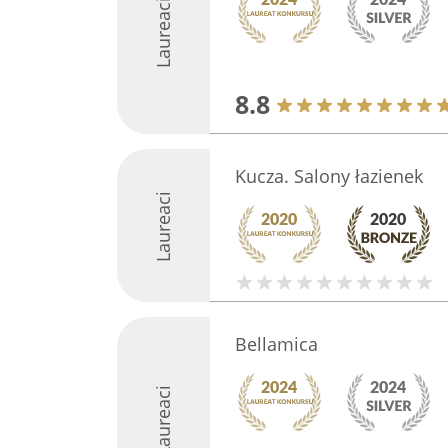
Laureaci
8.8
Kucza. Salony łazienek
Laureaci
Bellamica
Laureaci