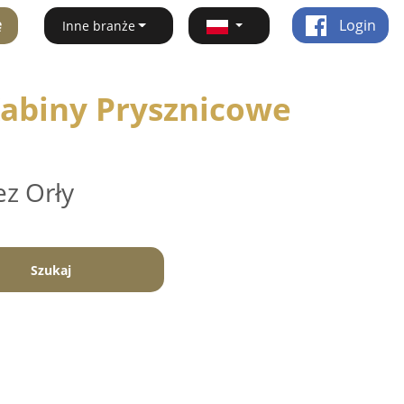
ę
Login
Inne branże
Kabiny Prysznicowe
ez Orły
Szukaj