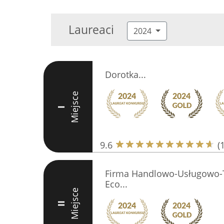
Laureaci
2024
Dorotka...
Miejsce
I
9.6
(
Firma Handlowo-Usługowo-
Eco...
Miejsce
II