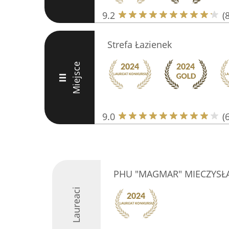
9.2
(
Strefa Łazienek
Miejsce
III
9.0
(
PHU "MAGMAR" MIECZYSŁ
Laureaci