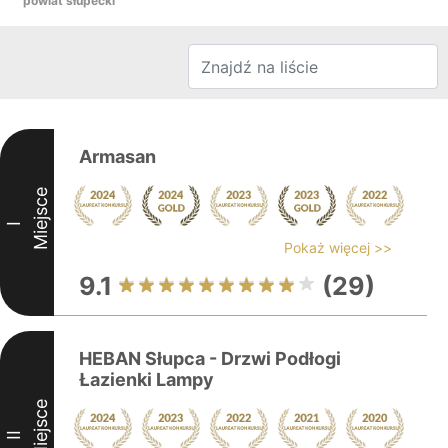
powiat słupecki
Armasan
Miejsce
I
Pokaż więcej >>
9.1
(29)
HEBAN Słupca - Drzwi Podłogi
Łazienki Lampy
Miejsce
II