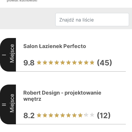
powiat kutnowski
Salon Łazienek Perfecto
Miejsce
I
9.8
(45)
Robert Design - projektowanie
Miejsce
wnętrz
II
8.2
(12)