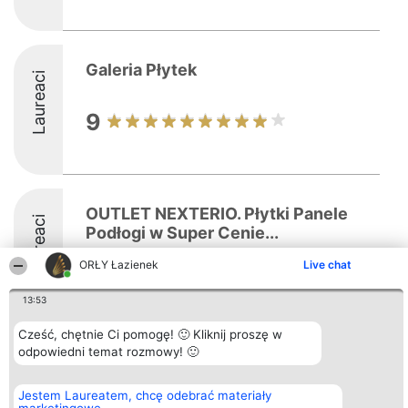
Galeria Płytek
Laureaci
9
OUTLET NEXTERIO. Płytki Panele
Laureaci
Podłogi w Super Cenie...
ORŁY Łazienek
Live chat
8.7
13:53
Cześć, chętnie Ci pomogę! 🙂 Kliknij proszę w
odpowiedni temat rozmowy! 🙂
Organizator plebiscytu
Plebiscyt
Kontakt
Bright Side Solutions sp. z o.
Laureaci
Kontakt
o. sp. k.
Lista
Jestem Laureatem, chcę odebrać materiały
ul. Ruska 22
wszystkich