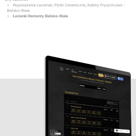
Wyposażenie Łazienek, Płytki Ceramiczne, Kabiny Prysznicowe -
Bielsko-Biała
Łazienki Remonty Bielsko-Biała