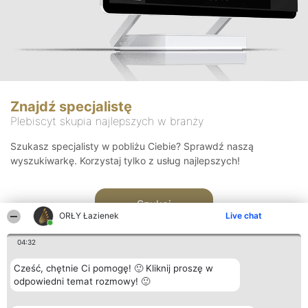
Znajdź specjalistę
Plebiscyt skupia najlepszych w branży
Szukasz specjalisty w pobliżu Ciebie? Sprawdź naszą
wyszukiwarkę. Korzystaj tylko z usług najlepszych!
Szukaj
ORŁY Łazienek
Live chat
04:32
Cześć, chętnie Ci pomogę! 🙂 Kliknij proszę w
odpowiedni temat rozmowy! 🙂
Organizator plebiscytu
Plebiscyt
Kontakt