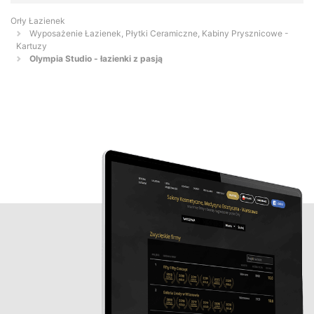
Orły Łazienek
Wyposażenie Łazienek, Płytki Ceramiczne, Kabiny Prysznicowe -
Kartuzy
Olympia Studio - łazienki z pasją