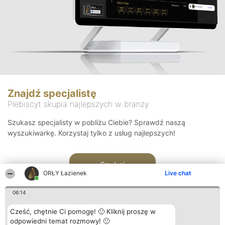
Znajdź specjalistę
Plebiscyt skupia najlepszych w branży
Szukasz specjalisty w pobliżu Ciebie? Sprawdź naszą
wyszukiwarkę. Korzystaj tylko z usług najlepszych!
Szukaj
ORŁY Łazienek
Live chat
06:14
Cześć, chętnie Ci pomogę! 🙂 Kliknij proszę w
odpowiedni temat rozmowy! 🙂