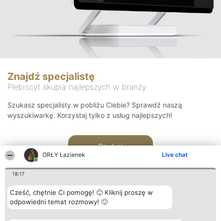
Znajdź specjalistę
Plebiscyt skupia najlepszych w branży
Szukasz specjalisty w pobliżu Ciebie? Sprawdź naszą
wyszukiwarkę. Korzystaj tylko z usług najlepszych!
Szukaj
ORŁY Łazienek
Live chat
18:17
Cześć, chętnie Ci pomogę! 🙂 Kliknij proszę w
odpowiedni temat rozmowy! 🙂
Organizator plebiscytu
Plebiscyt
Kontakt