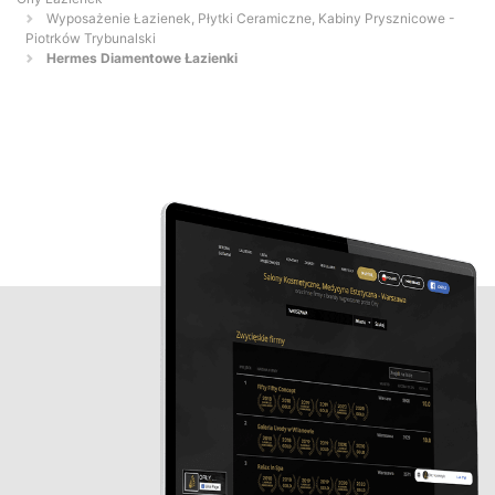
Wyposażenie Łazienek, Płytki Ceramiczne, Kabiny Prysznicowe -
Piotrków Trybunalski
Hermes Diamentowe Łazienki