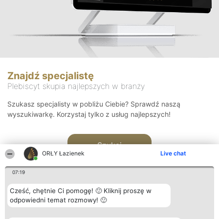
Znajdź specjalistę
Plebiscyt skupia najlepszych w branży
Szukasz specjalisty w pobliżu Ciebie? Sprawdź naszą
wyszukiwarkę. Korzystaj tylko z usług najlepszych!
Szukaj
ORŁY Łazienek
Live chat
07:19
Cześć, chętnie Ci pomogę! 🙂 Kliknij proszę w
odpowiedni temat rozmowy! 🙂
Organizator plebiscytu
Plebiscyt
Kontakt