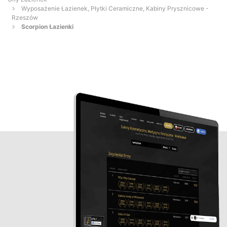
Wyposażenie Łazienek, Płytki Ceramiczne, Kabiny Prysznicowe -
Rzeszów
Scorpion Łazienki