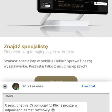
Znajdź specjalistę
Plebiscyt skupia najlepszych w branży
Szukasz specjalisty w pobliżu Ciebie? Sprawdź naszą
wyszukiwarkę. Korzystaj tylko z usług najlepszych!
Szukaj
ORŁY Łazienek
Live chat
02:09
Cześć, chętnie Ci pomogę! 🙂 Kliknij proszę w
odpowiedni temat rozmowy! 🙂