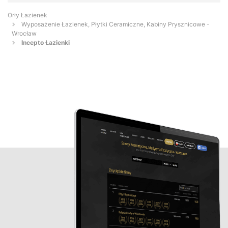
Orły Łazienek
Wyposażenie Łazienek, Płytki Ceramiczne, Kabiny Prysznicowe -
Wrocław
Incepto Łazienki