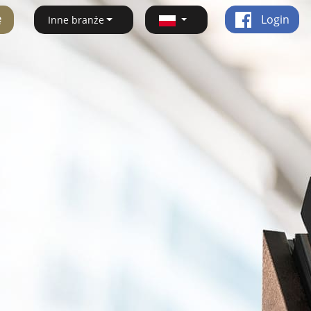
ę
Login
Inne branże