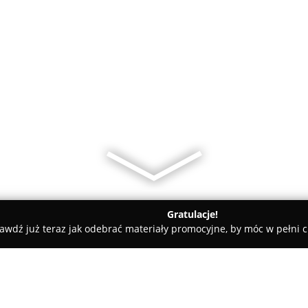
Gratulacje!
awdź już teraz jak odebrać materiały promocyjne, by móc w pełni c
amiczne, Kabiny Prysznicowe - Zawiercie
TGS Salon Łazienek Za