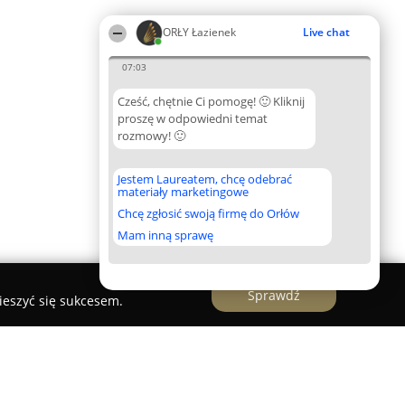
ORŁY Łazienek
Live chat
07:03
Cześć, chętnie Ci pomogę! 🙂 Kliknij
proszę w odpowiedni temat
rozmowy! 🙂
Jestem Laureatem, chcę odebrać
materiały marketingowe
Chcę zgłosić swoją firmę do Orłów
Mam inną sprawę
Sprawdź
ieszyć się sukcesem.
wiercie