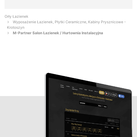
Orły Łazienek
Wyposażenie Łazienek, Płytki Ceramiczne, Kabiny Prysznicowe -
Krotoszyn
M-Partner Salon Łazienek / Hurtownia Instalacyjna