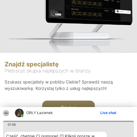
Znajdź specjalistę
Plebiscyt skupia najlepszych w branży
Szukasz specjalisty w pobliżu Ciebie? Sprawdź naszą
wyszukiwarkę. Korzystaj tylko z usług najlepszych!
Szukaj
ORŁY Łazienek
Live chat
01:58
Cześć, chętnie Ci pomogę! 🙂 Kliknij proszę w