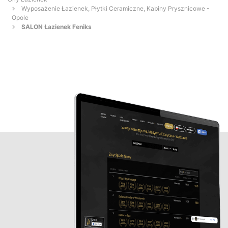
Wyposażenie Łazienek, Płytki Ceramiczne, Kabiny Prysznicowe -
Opole
SALON Łazienek Feniks