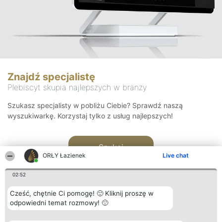
Znajdź specjalistę
Plebiscyt skupia najlepszych w branży
Szukasz specjalisty w pobliżu Ciebie? Sprawdź naszą
wyszukiwarkę. Korzystaj tylko z usług najlepszych!
Szukaj
ORŁY Łazienek
Live chat
02:52
Cześć, chętnie Ci pomogę! 🙂 Kliknij proszę w
odpowiedni temat rozmowy! 🙂
Organizator plebiscytu
Plebiscyt
Kontakt