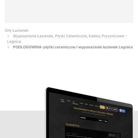
Orły Łazienek
Wyposażenie Łazienek, Płytki Ceramiczne, Kabiny Prysznicowe -
Legnica
PODŁOGOWNIA-płytki ceramiczne i wyposażenie łazienek Legnica