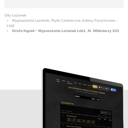
Orły Łazienek
Wyposażenie Łazienek, Płytki Ceramiczne, Kabiny Prysznicowe -
Łódź
Strefa Kąpieli - Wyposażenie Łazienek Łódź, Al. Włókniarzy 203