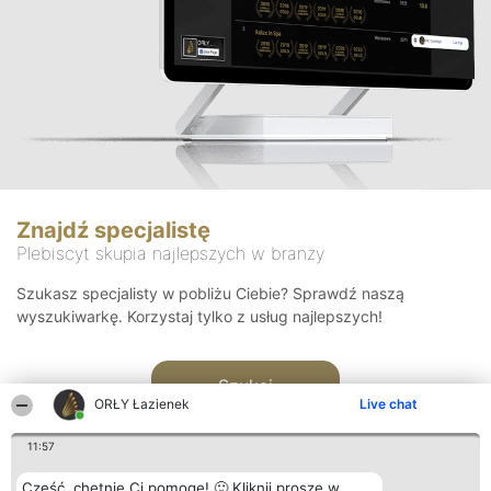
Znajdź specjalistę
Plebiscyt skupia najlepszych w branży
Szukasz specjalisty w pobliżu Ciebie? Sprawdź naszą
wyszukiwarkę. Korzystaj tylko z usług najlepszych!
Szukaj
ORŁY Łazienek
Live chat
11:57
Cześć, chętnie Ci pomogę! 🙂 Kliknij proszę w