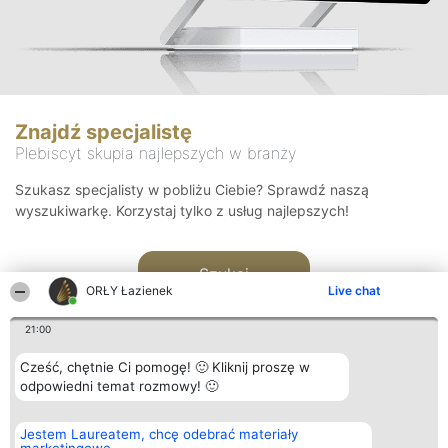
Znajdź specjalistę
Plebiscyt skupia najlepszych w branży
Szukasz specjalisty w pobliżu Ciebie? Sprawdź naszą
wyszukiwarkę. Korzystaj tylko z usług najlepszych!
Szukaj
ORŁY Łazienek
Live chat
21:00
Cześć, chętnie Ci pomogę! 🙂 Kliknij proszę w
odpowiedni temat rozmowy! 🙂
Organizator plebiscytu
Plebiscyt
Kontakt
Jestem Laureatem, chcę odebrać materiały
Bright Side Solutions sp. z o.
Laureaci
Kontakt