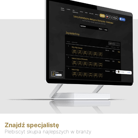
Znajdź specjalistę
Plebiscyt skupia najlepszych w branży