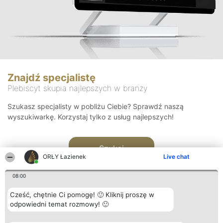
Znajdź specjalistę
Plebiscyt skupia najlepszych w branży
Szukasz specjalisty w pobliżu Ciebie? Sprawdź naszą
wyszukiwarkę. Korzystaj tylko z usług najlepszych!
Szukaj
ORŁY Łazienek
Live chat
08:00
Cześć, chętnie Ci pomogę! 🙂 Kliknij proszę w
odpowiedni temat rozmowy! 🙂
Organizator plebiscytu
Plebiscyt
Kontakt