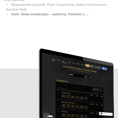
Wyposażenie Łazienek, Płytki Ceramiczne, Kabiny Prysznicowe -
Ruciane-Nida
Sanit. Sklep instalacyjno - sanitarny. Piatenko J....