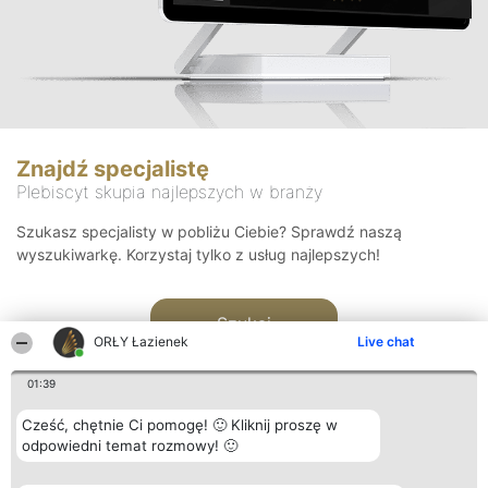
Znajdź specjalistę
Plebiscyt skupia najlepszych w branży
Szukasz specjalisty w pobliżu Ciebie? Sprawdź naszą
wyszukiwarkę. Korzystaj tylko z usług najlepszych!
Szukaj
ORŁY Łazienek
Live chat
01:39
Cześć, chętnie Ci pomogę! 🙂 Kliknij proszę w
odpowiedni temat rozmowy! 🙂
Organizator plebiscytu
Plebiscyt
Kontakt