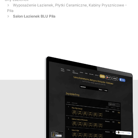
Wyposażenie Łazienek, Płytki Ceramiczne, Kabiny Prysznicowe -
Piła
Salon Łazienek BLU Piła