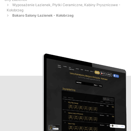
Wyposażenie Łazienek, Płytki Ceramiczne, Kabiny Prysznicowe -
Kołobrzeg
Bokaro Salony Łazienek - Kołobrzeg