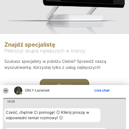
Znajdź specjalistę
Plebiscyt skupia najlepszych w branży
Szukasz specjalisty w pobliżu Ciebie? Sprawdź naszą
wyszukiwarkę. Korzystaj tylko z usług najlepszych!
Szukaj
ORŁY Łazienek
Live chat
19:29
Cześć, chętnie Ci pomogę! 🙂 Kliknij proszę w
odpowiedni temat rozmowy! 🙂
Organizator plebiscytu
Plebiscyt
Kontakt