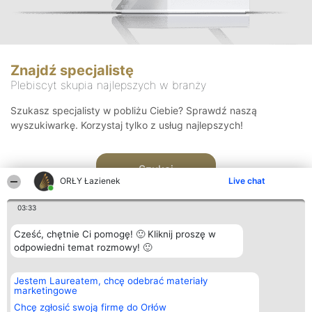
Znajdź specjalistę
Plebiscyt skupia najlepszych w branży
Szukasz specjalisty w pobliżu Ciebie? Sprawdź naszą
wyszukiwarkę. Korzystaj tylko z usług najlepszych!
Szukaj
ORŁY Łazienek
Live chat
03:33
Cześć, chętnie Ci pomogę! 🙂 Kliknij proszę w
odpowiedni temat rozmowy! 🙂
Organizator plebiscytu
Plebiscyt
Kontakt
Jestem Laureatem, chcę odebrać materiały
Bright Side Solutions sp. z o.
Laureaci
Kontakt
marketingowe
o. sp. k.
Lista
ul. Ruska 22
wszystkich
Chcę zgłosić swoją firmę do Orłów