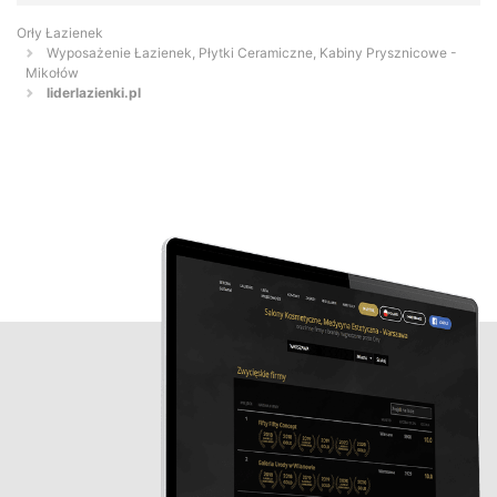
Orły Łazienek
Wyposażenie Łazienek, Płytki Ceramiczne, Kabiny Prysznicowe -
Mikołów
liderlazienki.pl