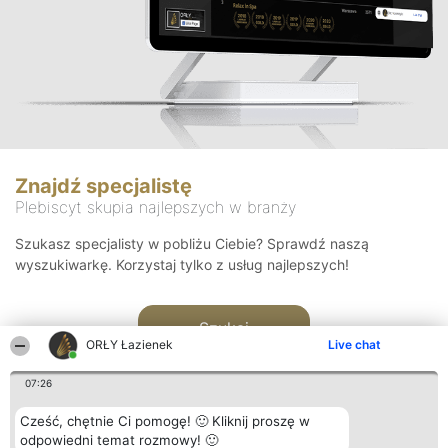
Znajdź specjalistę
Plebiscyt skupia najlepszych w branży
Szukasz specjalisty w pobliżu Ciebie? Sprawdź naszą
wyszukiwarkę. Korzystaj tylko z usług najlepszych!
Szukaj
ORŁY Łazienek
Live chat
07:26
Cześć, chętnie Ci pomogę! 🙂 Kliknij proszę w
odpowiedni temat rozmowy! 🙂