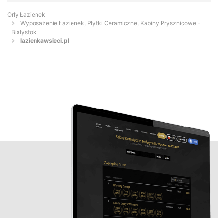
Orły Łazienek
Wyposażenie Łazienek, Płytki Ceramiczne, Kabiny Prysznicowe -
Białystok
lazienkawsieci.pl