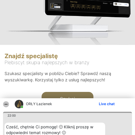
Znajdź specjalistę
Plebiscyt skupia najlepszych w branży
Szukasz specjalisty w pobliżu Ciebie? Sprawdź naszą
wyszukiwarkę. Korzystaj tylko z usług najlepszych!
Szukaj
ORŁY Łazienek
Live chat
22:00
Cześć, chętnie Ci pomogę! 🙂 Kliknij proszę w
odpowiedni temat rozmowy! 🙂