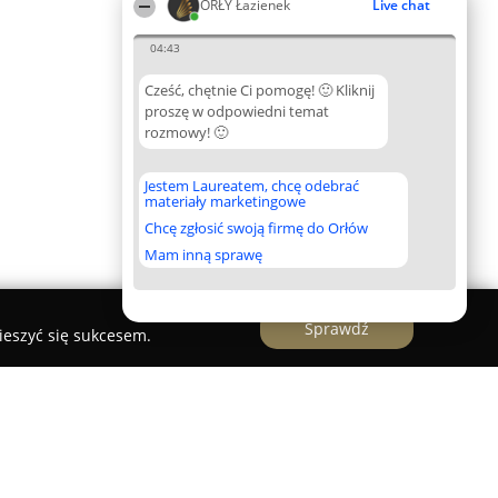
ORŁY Łazienek
Live chat
04:43
Cześć, chętnie Ci pomogę! 🙂 Kliknij
proszę w odpowiedni temat
rozmowy! 🙂
Jestem Laureatem, chcę odebrać
materiały marketingowe
Chcę zgłosić swoją firmę do Orłów
Mam inną sprawę
Sprawdź
ieszyć się sukcesem.
towania Wnętrz