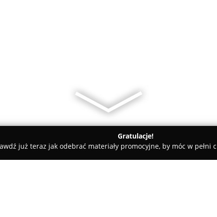
Gratulacje!
awdź już teraz jak odebrać materiały promocyjne, by móc w pełni c
miczne, Kabiny Prysznicowe - Lublin
Ars Deko - Studio Projek