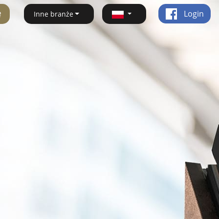
ę
Login
Inne branże