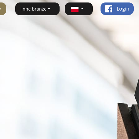
ę
Login
Inne branże