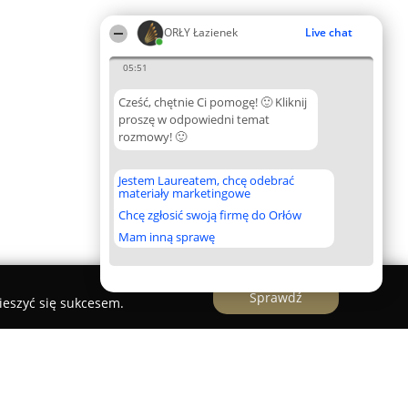
ORŁY Łazienek
Live chat
05:51
Cześć, chętnie Ci pomogę! 🙂 Kliknij
proszę w odpowiedni temat
rozmowy! 🙂
Jestem Laureatem, chcę odebrać
materiały marketingowe
Chcę zgłosić swoją firmę do Orłów
Mam inną sprawę
Sprawdź
ieszyć się sukcesem.
S.C....