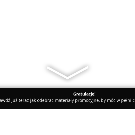
Gratulacje!
awdź już teraz jak odebrać materiały promocyjne, by móc w pełni c
amiczne, Kabiny Prysznicowe - Tarnów Opolski
Atmen - Łazienki 