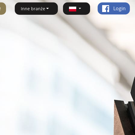
ę
Login
Inne branże