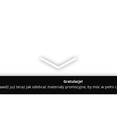
Gratulacje!
awdź już teraz jak odebrać materiały promocyjne, by móc w pełni c
amiczne, Kabiny Prysznicowe - Bochnia
Salon Łazienek BLU Boc