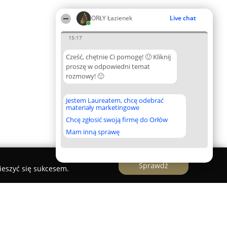
ORŁY Łazienek
Live chat
15:17
Cześć, chętnie Ci pomogę! 🙂 Kliknij
proszę w odpowiedni temat
rozmowy! 🙂
Jestem Laureatem, chcę odebrać
materiały marketingowe
Chcę zgłosić swoją firmę do Orłów
Mam inną sprawę
Sprawdź
ieszyć się sukcesem.
hnia