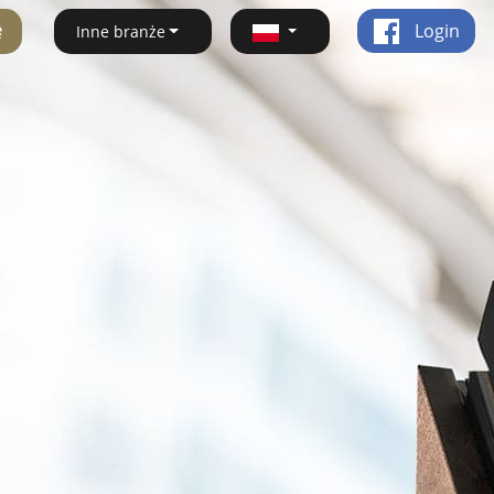
ę
Login
Inne branże