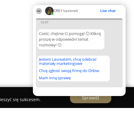
ORŁY Łazienek
Live chat
12:37
Cześć, chętnie Ci pomogę! 🙂 Kliknij
proszę w odpowiedni temat
rozmowy! 🙂
Jestem Laureatem, chcę odebrać
materiały marketingowe
Chcę zgłosić swoją firmę do Orłów
Mam inną sprawę
Sprawdź
ieszyć się sukcesem.