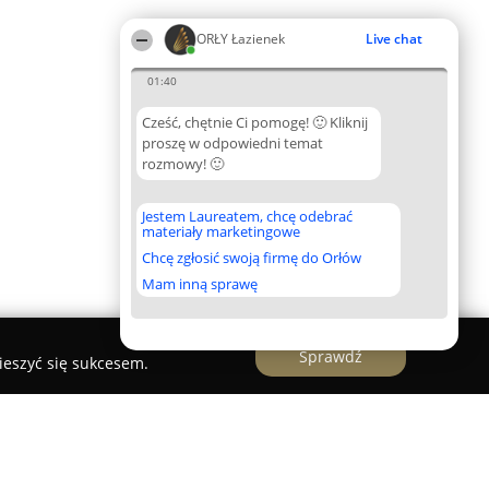
ORŁY Łazienek
Live chat
01:40
Cześć, chętnie Ci pomogę! 🙂 Kliknij
proszę w odpowiedni temat
rozmowy! 🙂
Jestem Laureatem, chcę odebrać
materiały marketingowe
Chcę zgłosić swoją firmę do Orłów
Mam inną sprawę
Sprawdź
ieszyć się sukcesem.