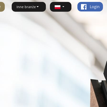
ę
Login
Inne branże