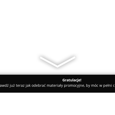
Gratulacje!
awdź już teraz jak odebrać materiały promocyjne, by móc w pełni c
amiczne, Kabiny Prysznicowe - Łuków
Hydro San SC