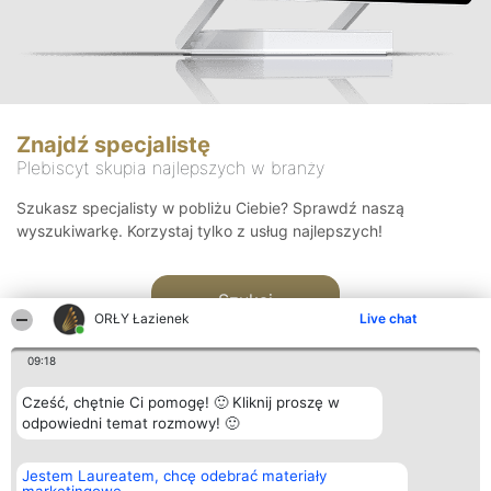
Znajdź specjalistę
Plebiscyt skupia najlepszych w branży
Szukasz specjalisty w pobliżu Ciebie? Sprawdź naszą
wyszukiwarkę. Korzystaj tylko z usług najlepszych!
Szukaj
ORŁY Łazienek
Live chat
09:18
Cześć, chętnie Ci pomogę! 🙂 Kliknij proszę w
odpowiedni temat rozmowy! 🙂
Organizator plebiscytu
Plebiscyt
Kontakt
Jestem Laureatem, chcę odebrać materiały
Bright Side Solutions sp. z o.
Laureaci
Kontakt