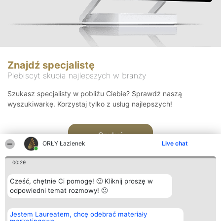
Znajdź specjalistę
Plebiscyt skupia najlepszych w branży
Szukasz specjalisty w pobliżu Ciebie? Sprawdź naszą
wyszukiwarkę. Korzystaj tylko z usług najlepszych!
Szukaj
ORŁY Łazienek
Live chat
00:29
Cześć, chętnie Ci pomogę! 🙂 Kliknij proszę w
odpowiedni temat rozmowy! 🙂
Organizator plebiscytu
Plebiscyt
Kontakt
Jestem Laureatem, chcę odebrać materiały
Bright Side Solutions sp. z o.
Laureaci
Kontakt