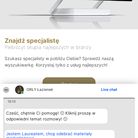
Znajdź specjalistę
Plebiscyt skupia najlepszych w branży
Szukasz specjalisty w pobliżu Ciebie? Sprawdź naszą
wyszukiwarkę. Korzystaj tylko z usług najlepszych!
Szukaj
ORŁY Łazienek
Live chat
15:13
Cześć, chętnie Ci pomogę! 🙂 Kliknij proszę w
odpowiedni temat rozmowy! 🙂
Organizator plebiscytu
Plebiscyt
Kontakt
Jestem Laureatem, chcę odebrać materiały
Bright Side Solutions sp. z o.
Laureaci
Kontakt