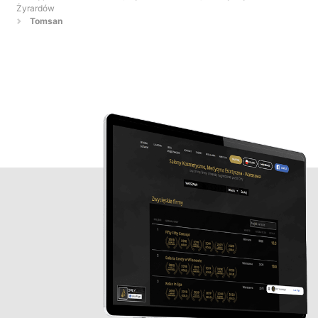
Żyrardów
Tomsan