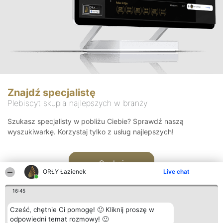
Znajdź specjalistę
Plebiscyt skupia najlepszych w branży
Szukasz specjalisty w pobliżu Ciebie? Sprawdź naszą
wyszukiwarkę. Korzystaj tylko z usług najlepszych!
Szukaj
ORŁY Łazienek
Live chat
16:45
Cześć, chętnie Ci pomogę! 🙂 Kliknij proszę w
odpowiedni temat rozmowy! 🙂