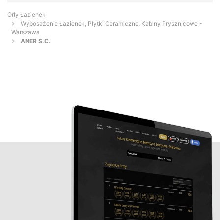
Orły Łazienek
Wyposażenie Łazienek, Płytki Ceramiczne, Kabiny Prysznicowe -
Warszawa
ANER S.C.