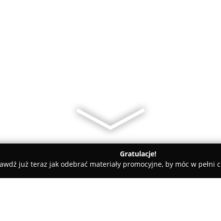
Gratulacje!
awdź już teraz jak odebrać materiały promocyjne, by móc w pełni c
amiczne, Kabiny Prysznicowe - Oświęcim
Dekor s.c. Wyposażenie