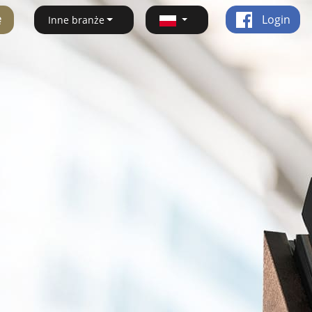
ę
Login
Inne branże