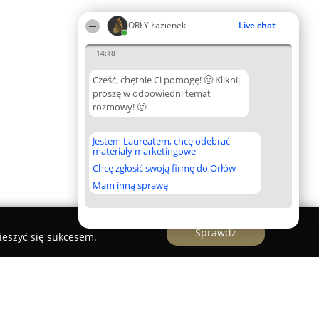
ORŁY Łazienek
Live chat
14:18
Cześć, chętnie Ci pomogę! 🙂 Kliknij
proszę w odpowiedni temat
rozmowy! 🙂
Jestem Laureatem, chcę odebrać
materiały marketingowe
Chcę zgłosić swoją firmę do Orłów
Mam inną sprawę
Sprawdź
ieszyć się sukcesem.
 łazienek. Łubiarz Ł.R....