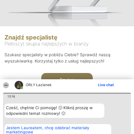
Znajdź specjalistę
Plebiscyt skupia najlepszych w branży
Szukasz specjalisty w pobliżu Ciebie? Sprawdź naszą
wyszukiwarkę. Korzystaj tylko z usług najlepszych!
Szukaj
ORŁY Łazienek
Live chat
13:16
Cześć, chętnie Ci pomogę! 🙂 Kliknij proszę w
odpowiedni temat rozmowy! 🙂
Organizator plebiscytu
Plebiscyt
Kontakt
Jestem Laureatem, chcę odebrać materiały
Bright Side Solutions sp. z o.
Laureaci
Kontakt
marketingowe
o. sp. k.
Lista