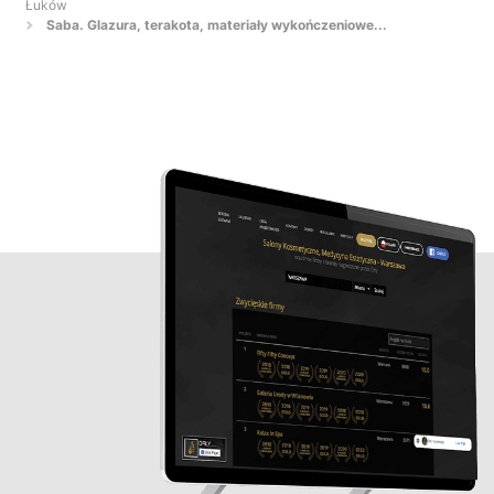
Łuków
Saba. Glazura, terakota, materiały wykończeniowe...