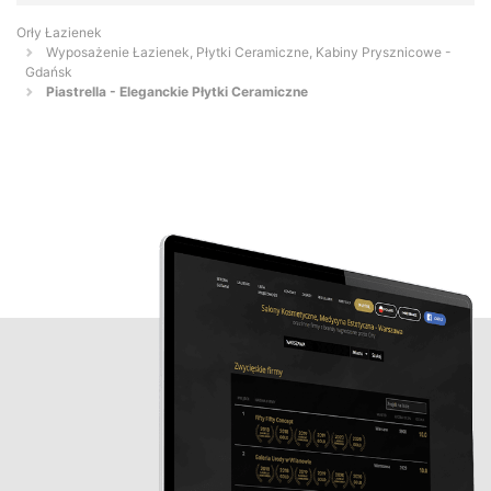
Orły Łazienek
Wyposażenie Łazienek, Płytki Ceramiczne, Kabiny Prysznicowe -
Gdańsk
Piastrella - Eleganckie Płytki Ceramiczne