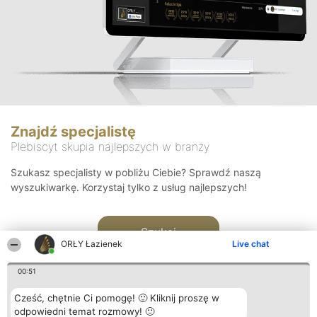
Znajdź specjalistę
Plebiscyt skupia najlepszych w branży
Szukasz specjalisty w pobliżu Ciebie? Sprawdź naszą
wyszukiwarkę. Korzystaj tylko z usług najlepszych!
Szukaj
ORŁY Łazienek
Live chat
00:51
Cześć, chętnie Ci pomogę! 🙂 Kliknij proszę w
odpowiedni temat rozmowy! 🙂