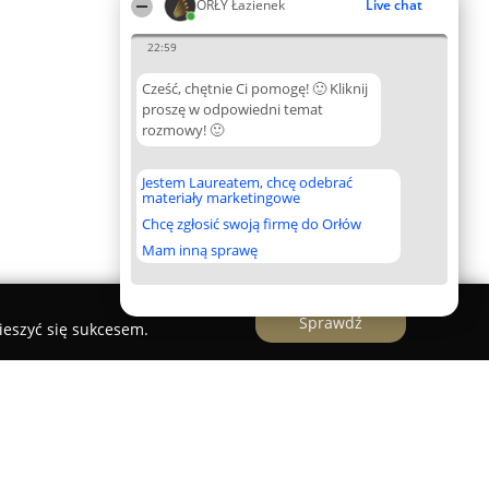
ORŁY Łazienek
Live chat
22:59
Cześć, chętnie Ci pomogę! 🙂 Kliknij
proszę w odpowiedni temat
rozmowy! 🙂
Jestem Laureatem, chcę odebrać
materiały marketingowe
Chcę zgłosić swoją firmę do Orłów
Mam inną sprawę
Sprawdź
ieszyć się sukcesem.
a