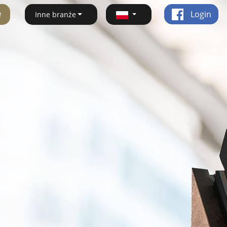
ę
Login
Inne branże