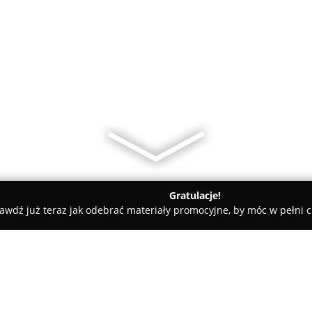
Gratulacje!
awdź już teraz jak odebrać materiały promocyjne, by móc w pełni c
amiczne, Kabiny Prysznicowe - Kłodzko
Łazienki Kłodzko Zajęcz