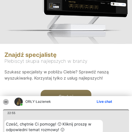
Znajdź specjalistę
Plebiscyt skupia najlepszych w branży
Szukasz specjalisty w pobliżu Ciebie? Sprawdź naszą
wyszukiwarkę. Korzystaj tylko z usług najlepszych!
Szukaj
ORŁY Łazienek
Live chat
22:55
Cześć, chętnie Ci pomogę! 🙂 Kliknij proszę w
odpowiedni temat rozmowy! 🙂