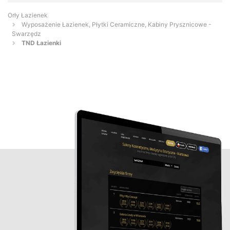
Orły Łazienek
Wyposażenie Łazienek, Płytki Ceramiczne, Kabiny Prysznicowe -
Swarzędz
TND Łazienki