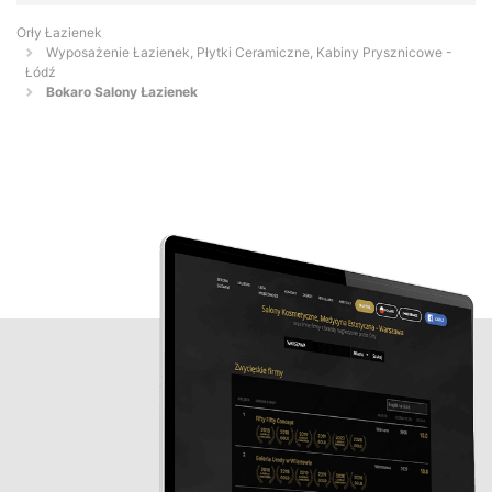
Orły Łazienek
Wyposażenie Łazienek, Płytki Ceramiczne, Kabiny Prysznicowe -
Łódź
Bokaro Salony Łazienek