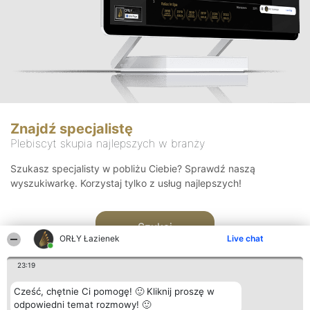
Znajdź specjalistę
Plebiscyt skupia najlepszych w branży
Szukasz specjalisty w pobliżu Ciebie? Sprawdź naszą
wyszukiwarkę. Korzystaj tylko z usług najlepszych!
Szukaj
ORŁY Łazienek
Live chat
23:19
Cześć, chętnie Ci pomogę! 🙂 Kliknij proszę w
odpowiedni temat rozmowy! 🙂