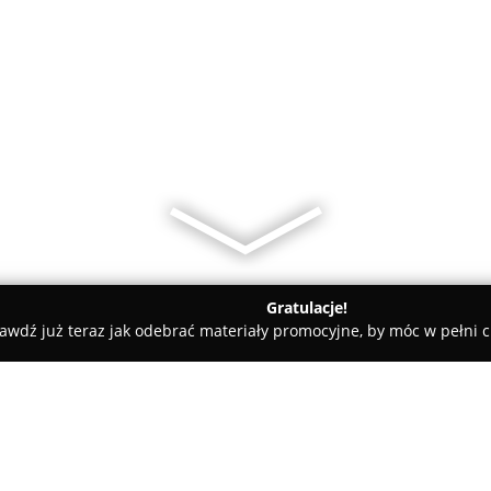
Gratulacje!
awdź już teraz jak odebrać materiały promocyjne, by móc w pełni c
amiczne, Kabiny Prysznicowe - Warszawa/Wesoła
Domarket - Sa