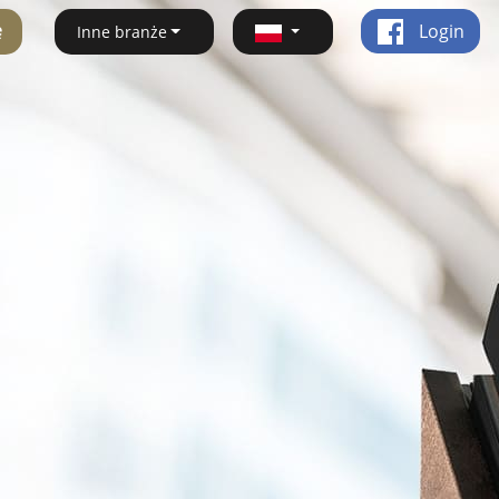
ę
Login
Inne branże