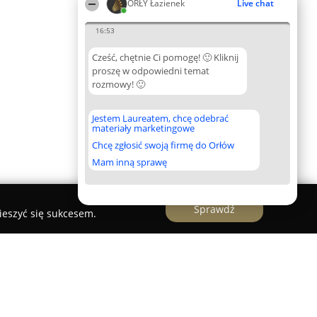
ORŁY Łazienek
Live chat
16:53
Cześć, chętnie Ci pomogę! 🙂 Kliknij
proszę w odpowiedni temat
rozmowy! 🙂
Jestem Laureatem, chcę odebrać
materiały marketingowe
Chcę zgłosić swoją firmę do Orłów
Mam inną sprawę
Sprawdź
ieszyć się sukcesem.
lon Łazienek