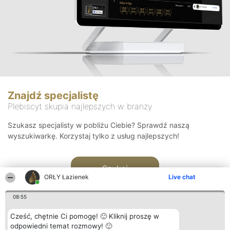
Znajdź specjalistę
Plebiscyt skupia najlepszych w branży
Szukasz specjalisty w pobliżu Ciebie? Sprawdź naszą
wyszukiwarkę. Korzystaj tylko z usług najlepszych!
Szukaj
ORŁY Łazienek
Live chat
08:55
Cześć, chętnie Ci pomogę! 🙂 Kliknij proszę w
odpowiedni temat rozmowy! 🙂