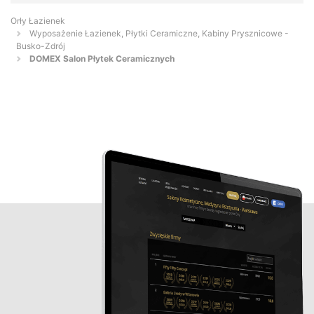
Orły Łazienek
Wyposażenie Łazienek, Płytki Ceramiczne, Kabiny Prysznicowe -
Busko-Zdrój
DOMEX Salon Płytek Ceramicznych