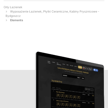
Orły Łazienek
Wyposażenie Łazienek, Płytki Ceramiczne, Kabiny Prysznicowe -
Bydgoszcz
Elements