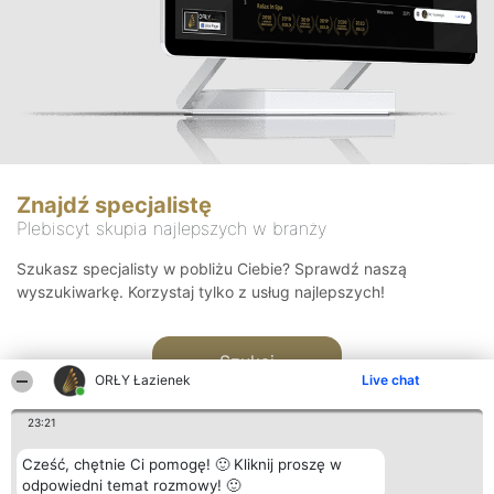
Znajdź specjalistę
Plebiscyt skupia najlepszych w branży
Szukasz specjalisty w pobliżu Ciebie? Sprawdź naszą
wyszukiwarkę. Korzystaj tylko z usług najlepszych!
Szukaj
ORŁY Łazienek
Live chat
23:21
Cześć, chętnie Ci pomogę! 🙂 Kliknij proszę w
odpowiedni temat rozmowy! 🙂