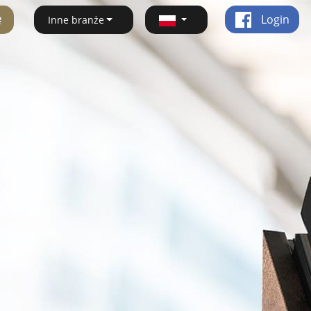
ę
Login
Inne branże