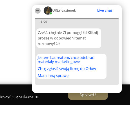
ORŁY Łazienek
Live chat
15:06
Cześć, chętnie Ci pomogę! 🙂 Kliknij
proszę w odpowiedni temat
rozmowy! 🙂
Jestem Laureatem, chcę odebrać
materiały marketingowe
Chcę zgłosić swoją firmę do Orłów
Mam inną sprawę
Sprawdź
ieszyć się sukcesem.