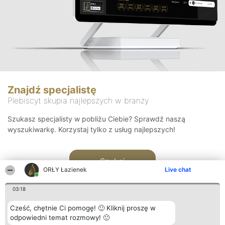
Znajdź specjalistę
Plebiscyt skupia najlepszych w branży
Szukasz specjalisty w pobliżu Ciebie? Sprawdź naszą
wyszukiwarkę. Korzystaj tylko z usług najlepszych!
Szukaj
ORŁY Łazienek
Live chat
03:18
Cześć, chętnie Ci pomogę! 🙂 Kliknij proszę w
odpowiedni temat rozmowy! 🙂