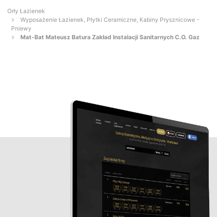
Orły Łazienek
Wyposażenie Łazienek, Płytki Ceramiczne, Kabiny Prysznicowe -
Pniewy
Mat-Bat Mateusz Batura Zakład Instalacji Sanitarnych C.O. Gaz