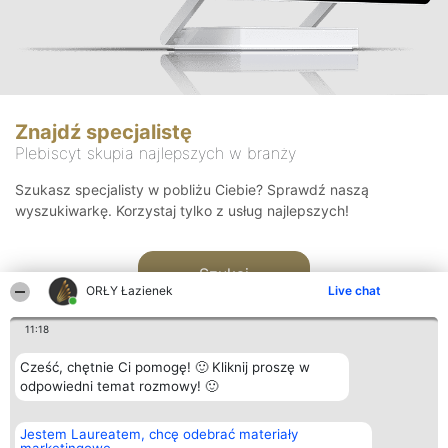
Znajdź specjalistę
Plebiscyt skupia najlepszych w branży
Szukasz specjalisty w pobliżu Ciebie? Sprawdź naszą
wyszukiwarkę. Korzystaj tylko z usług najlepszych!
Szukaj
ORŁY Łazienek
Live chat
11:18
Cześć, chętnie Ci pomogę! 🙂 Kliknij proszę w
odpowiedni temat rozmowy! 🙂
Organizator plebiscytu
Plebiscyt
Kontakt
Jestem Laureatem, chcę odebrać materiały
Bright Side Solutions sp. z o.
Laureaci
Kontakt