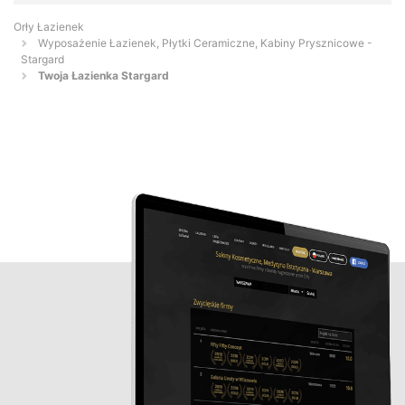
Orły Łazienek
Wyposażenie Łazienek, Płytki Ceramiczne, Kabiny Prysznicowe -
Stargard
Twoja Łazienka Stargard