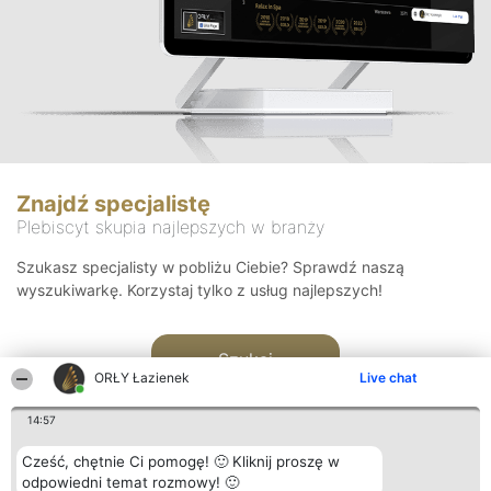
Znajdź specjalistę
Plebiscyt skupia najlepszych w branży
Szukasz specjalisty w pobliżu Ciebie? Sprawdź naszą
wyszukiwarkę. Korzystaj tylko z usług najlepszych!
Szukaj
ORŁY Łazienek
Live chat
14:57
Cześć, chętnie Ci pomogę! 🙂 Kliknij proszę w
odpowiedni temat rozmowy! 🙂