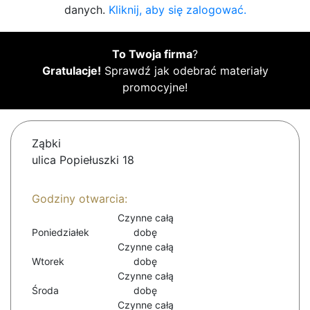
danych.
Kliknij, aby się zalogować.
To Twoja firma
?
Gratulacje!
Sprawdź jak odebrać materiały
promocyjne!
Ząbki
ulica Popiełuszki 18
Godziny otwarcia:
Czynne całą
Poniedziałek
dobę
Czynne całą
Wtorek
dobę
Czynne całą
Środa
dobę
Czynne całą