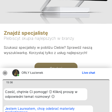
Znajdź specjalistę
Plebiscyt skupia najlepszych w branży
Szukasz specjalisty w pobliżu Ciebie? Sprawdź naszą
wyszukiwarkę. Korzystaj tylko z usług najlepszych!
Szukaj
ORŁY Łazienek
Live chat
15:36
Cześć, chętnie Ci pomogę! 🙂 Kliknij proszę w
odpowiedni temat rozmowy! 🙂
Organizator plebiscytu
Plebiscyt
Kontakt
Jestem Laureatem, chcę odebrać materiały
Bright Side Solutions sp. z o.
Laureaci
Kontakt