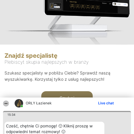
Znajdź specjalistę
Plebiscyt skupia najlepszych w branży
Szukasz specjalisty w pobliżu Ciebie? Sprawdź naszą
wyszukiwarkę. Korzystaj tylko z usług najlepszych!
Szukaj
ORŁY Łazienek
Live chat
15:34
Cześć, chętnie Ci pomogę! 🙂 Kliknij proszę w
odpowiedni temat rozmowy! 🙂