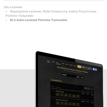
Orły Łazienek
Wyposażenie Łazienek, Płytki Ceramiczne, Kabiny Prysznicowe -
Piotrków Trybunalski
BLU Salon Łazienek Piotrków Trybunalski